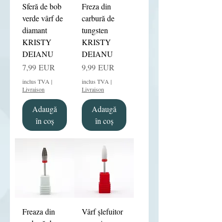
Sferă de bob
Freza din
verde vârf de
carbură de
diamant
tungsten
KRISTY
KRISTY
DEIANU
DEIANU
Preț
Preț
7,99 EUR
9,99 EUR
inclus TVA
|
inclus TVA
|
Livraison
Livraison
Adaugă
Adaugă
în coș
în coș
Freaza din
Vârf șlefuitor