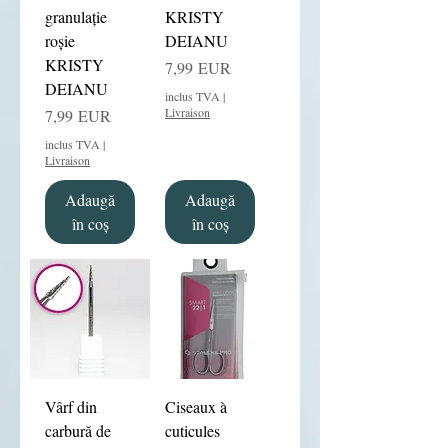
granulație
KRISTY
roșie
DEIANU
KRISTY
Preț
7,99 EUR
DEIANU
inclus TVA
|
Preț
Livraison
7,99 EUR
inclus TVA
|
Livraison
Adaugă
Adaugă
în coș
în coș
Vârf din
Ciseaux à
carbură de
cuticules