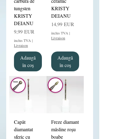
carbură de
ceramic
tungsten
KRISTY
KRISTY
DEIANU
DEIANU
Preț
14,99 EUR
Preț
9,99 EUR
inclus TVA
|
Livraison
inclus TVA
|
Livraison
Adaugă
Adaugă
în coș
în coș
Capăt
Freze diamant
diamantat
măsline roșu
sferic cu
boabe