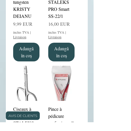
tungsten
STALEKS
KRISTY
PRO Smart
DEIANU
SS-22/1
Preț
Preț
9,99 EUR
16,00 EUR
inclus TVA
|
inclus TVA
|
Livraison
Livraison
Adaugă
Adaugă
în coș
în coș
Ciseaux à
Pince à
cuticules
pédicure
AVIS DE CLIENTS
STALEKS
professionnell
PRO Expert
e Staleks