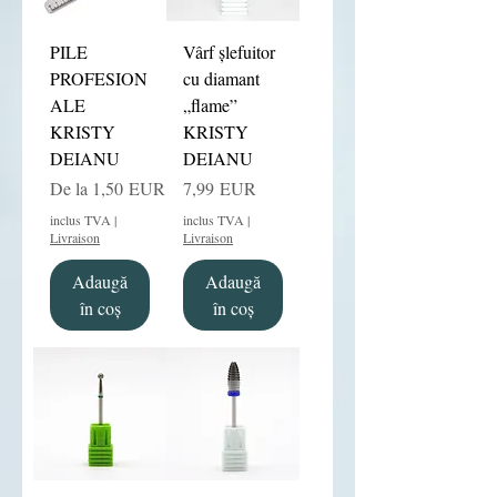
PILE
Vârf șlefuitor
PROFESION
cu diamant
ALE
„flame”
KRISTY
KRISTY
DEIANU
DEIANU
Preț redus
Preț
De la
1,50 EUR
7,99 EUR
inclus TVA
|
inclus TVA
|
Livraison
Livraison
Adaugă
Adaugă
în coș
în coș