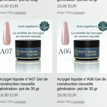
Preț
Preț
19,90 EUR
19,90 EUR
inclus TVA
|
Livraison
inclus TVA
|
Livraison
Afișare rapidă
Afișare rapidă
Acrygel liquide n°A07 Gel de
Acrygel liquide n°A06 Gel de
construction nouvelle
construction nouvelle
génération- pot de 30 gr
génération- pot de 30 gr
Preț
Preț
19,90 EUR
19,90 EUR
inclus TVA
|
Livraison
inclus TVA
|
Livraison