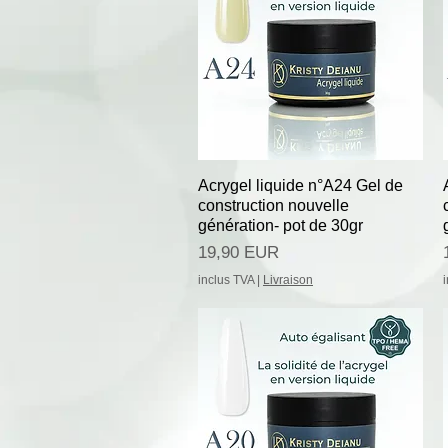
Afișare rapidă
Acrygel liquide n°A24 Gel de
construction nouvelle
génération- pot de 30gr
Preț
19,90 EUR
inclus TVA
|
Livraison