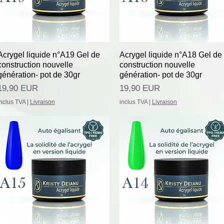
Afișare rapidă
Afișare rapidă
Acrygel liquide n°A19 Gel de
Acrygel liquide n°A18 Gel de
construction nouvelle
construction nouvelle
génération- pot de 30gr
génération- pot de 30gr
Preț
Preț
19,90 EUR
19,90 EUR
inclus TVA
|
Livraison
inclus TVA
|
Livraison