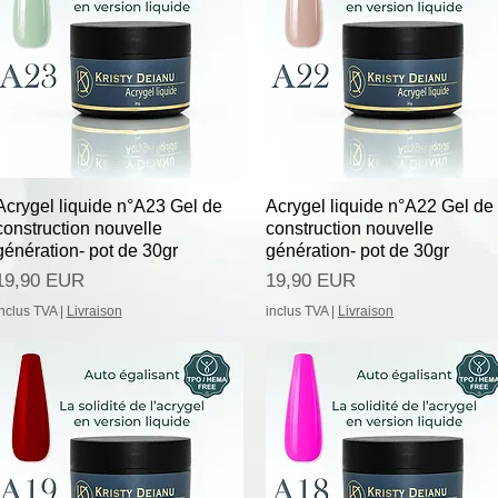
Afișare rapidă
Afișare rapidă
Acrygel liquide n°A23 Gel de
Acrygel liquide n°A22 Gel de
construction nouvelle
construction nouvelle
génération- pot de 30gr
génération- pot de 30gr
Preț
Preț
19,90 EUR
19,90 EUR
inclus TVA
|
Livraison
inclus TVA
|
Livraison