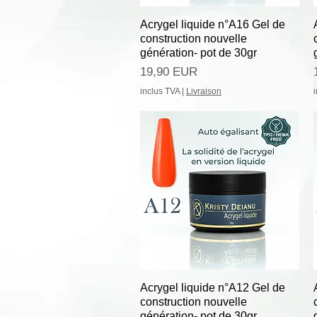
Afișare rapidă
Acrygel liquide n°A16 Gel de
construction nouvelle
génération- pot de 30gr
Preț
19,90 EUR
inclus TVA
|
Livraison
Afișare rapidă
Acrygel liquide n°A12 Gel de
construction nouvelle
génération- pot de 30gr