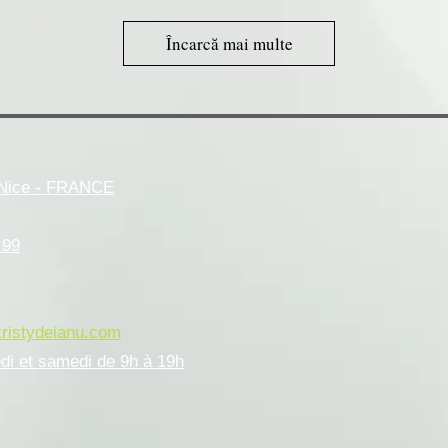
Încarcă mai multe
- Nice - FRANCE
.99
kristydeianu.com
edi et samedi de 9h à 19h