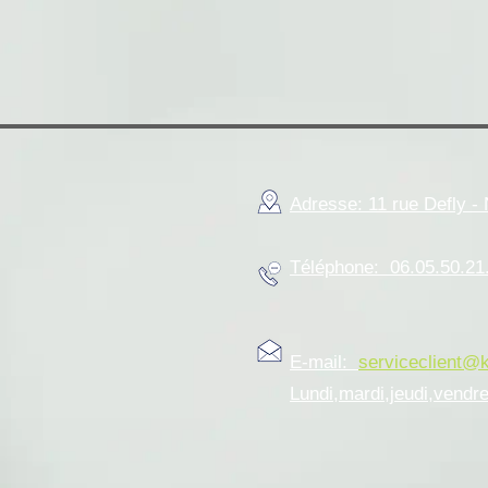
Adresse: 11 rue Defly 
Téléphone: 06.05.50.21
E-mail:
serviceclient@
Lundi,mardi,jeudi,vendr