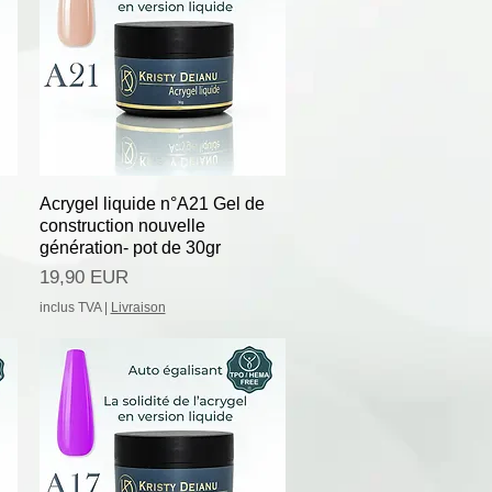
Afișare rapidă
Acrygel liquide n°A21 Gel de
construction nouvelle
génération- pot de 30gr
Preț
19,90 EUR
inclus TVA
|
Livraison