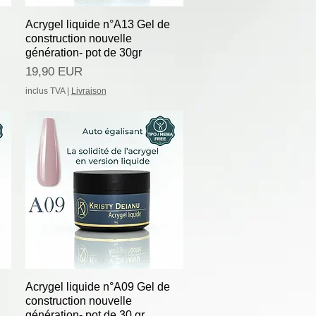
Afișare rapidă
Acrygel liquide n°A13 Gel de
construction nouvelle
génération- pot de 30gr
Preț
19,90 EUR
inclus TVA
|
Livraison
Afișare rapidă
Acrygel liquide n°A09 Gel de
construction nouvelle
génération- pot de 30 gr