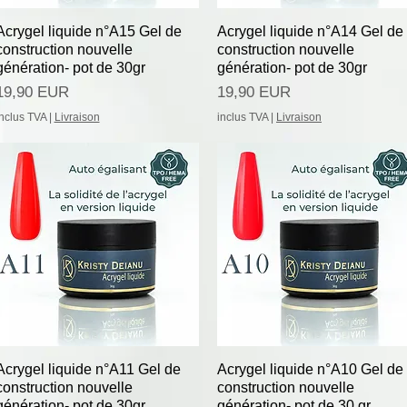
Afișare rapidă
Afișare rapidă
Acrygel liquide n°A15 Gel de
Acrygel liquide n°A14 Gel de
construction nouvelle
construction nouvelle
génération- pot de 30gr
génération- pot de 30gr
Preț
Preț
19,90 EUR
19,90 EUR
inclus TVA
|
Livraison
inclus TVA
|
Livraison
Afișare rapidă
Afișare rapidă
Acrygel liquide n°A11 Gel de
Acrygel liquide n°A10 Gel de
construction nouvelle
construction nouvelle
génération- pot de 30gr
génération- pot de 30 gr