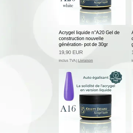
Afișare rapidă
Acrygel liquide n°A20 Gel de
construction nouvelle
génération- pot de 30gr
Preț
19,90 EUR
inclus TVA
|
Livraison