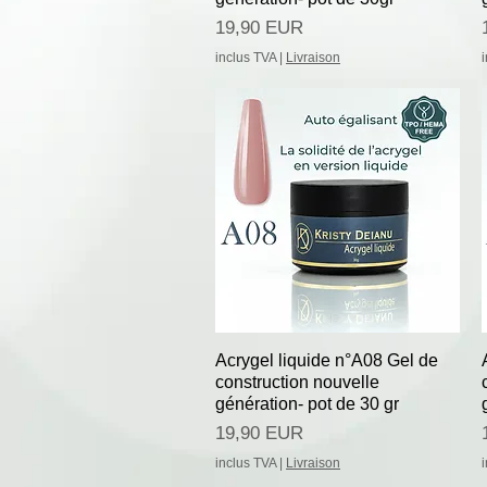
Preț
19,90 EUR
inclus TVA
|
Livraison
Afișare rapidă
Acrygel liquide n°A08 Gel de
construction nouvelle
génération- pot de 30 gr
Preț
19,90 EUR
inclus TVA
|
Livraison