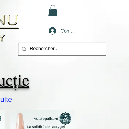
Conectează-te
ucție
multe