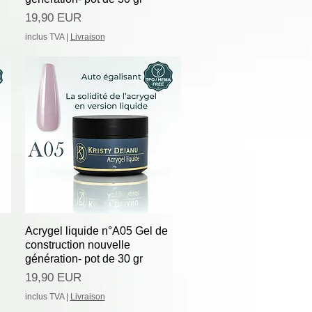
Preț
19,90 EUR
inclus TVA
|
Livraison
Afișare rapidă
Acrygel liquide n°A05 Gel de
construction nouvelle
génération- pot de 30 gr
Preț
19,90 EUR
inclus TVA
|
Livraison