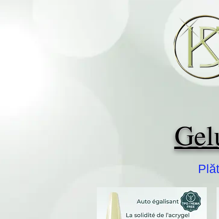
Gelu
Plăt