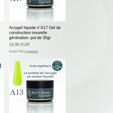
Afișare rapidă
Acrygel liquide n°A17 Gel de
construction nouvelle
génération- pot de 30gr
Preț
19,90 EUR
inclus TVA
|
Livraison