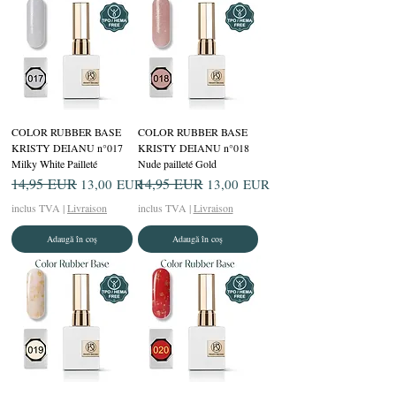
COLOR RUBBER BASE
COLOR RUBBER BASE
KRISTY DEIANU n°017
KRISTY DEIANU n°018
Milky White Pailleté
Nude pailleté Gold
Preț normal
14,95 EUR
Preț redus
Preț normal
14,95 EUR
Preț redus
13,00 EUR
13,00 EUR
inclus TVA
|
Livraison
inclus TVA
|
Livraison
Adaugă în coș
Adaugă în coș