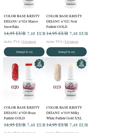
COLOR BASE KRISTY
COLOR BASE KRISTY
DEIANU n°024 Mauve
DEIANU n°021 Noir
Snowflake
Pailleté GOLD
Preț normal
14,95 EUR
Preț redus
Preț normal
14,95 EUR
Preț redus
7,48 EUR
7,48 EUR
inclus TVA
|
Livraison
inclus TVA
|
Livraison
Adaugă în coș
Adaugă în coș
COLOR BASE KRISTY
COLOR BASE KRISTY
DEIANU n°020 Roşu
DEIANU n°019 Milky
Pailleté GOLD
White Pailleté Gold XXL
Preț normal
14,95 EUR
Preț redus
Preț normal
14,95 EUR
Preț redus
7,48 EUR
7,48 EUR
inclus TVA
|
Livraison
inclus TVA
|
Livraison