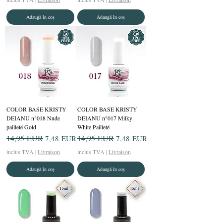
Adaugă în coș
Adaugă în coș
COLOR BASE KRISTY
COLOR BASE KRISTY
DEIANU n°018 Nude
DEIANU n°017 Milky
pailleté Gold
White Pailleté
Preț normal
14,95 EUR
Preț redus
Preț normal
14,95 EUR
Preț redus
7,48 EUR
7,48 EUR
inclus TVA
|
Livraison
inclus TVA
|
Livraison
Adaugă în coș
Adaugă în coș