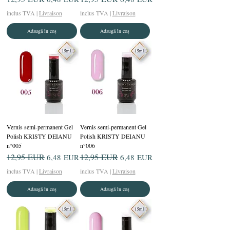
inclus TVA
|
Livraison
inclus TVA
|
Livraison
Adaugă în coș
Adaugă în coș
Vernis semi-permanent Gel
Vernis semi-permanent Gel
Polish KRISTY DEIANU
Polish KRISTY DEIANU
n°005
n°006
Preț normal
12,95 EUR
Preț redus
Preț normal
12,95 EUR
Preț redus
6,48 EUR
6,48 EUR
inclus TVA
|
Livraison
inclus TVA
|
Livraison
Adaugă în coș
Adaugă în coș