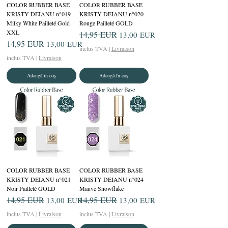
COLOR RUBBER BASE
COLOR RUBBER BASE
KRISTY DEIANU n°019
KRISTY DEIANU n°020
Milky White Pailleté Gold
Rouge Pailleté GOLD
XXL
Preț normal
14,95 EUR
Preț redus
13,00 EUR
Preț normal
14,95 EUR
Preț redus
13,00 EUR
inclus TVA
|
Livraison
inclus TVA
|
Livraison
Adaugă în coș
Adaugă în coș
COLOR RUBBER BASE
COLOR RUBBER BASE
KRISTY DEIANU n°021
KRISTY DEIANU n°024
Noir Pailleté GOLD
Mauve Snowflake
Preț normal
14,95 EUR
Preț redus
Preț normal
14,95 EUR
Preț redus
13,00 EUR
13,00 EUR
inclus TVA
|
Livraison
inclus TVA
|
Livraison