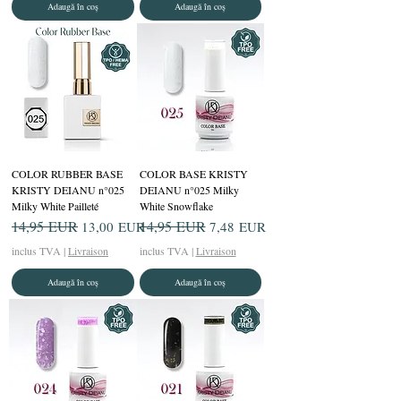
Adaugă în coș
Adaugă în coș
COLOR RUBBER BASE
COLOR BASE KRISTY
KRISTY DEIANU n°025
DEIANU n°025 Milky
Milky White Pailleté
White Snowflake
Preț normal
14,95 EUR
Preț redus
Preț normal
14,95 EUR
Preț redus
13,00 EUR
7,48 EUR
inclus TVA
|
Livraison
inclus TVA
|
Livraison
Adaugă în coș
Adaugă în coș