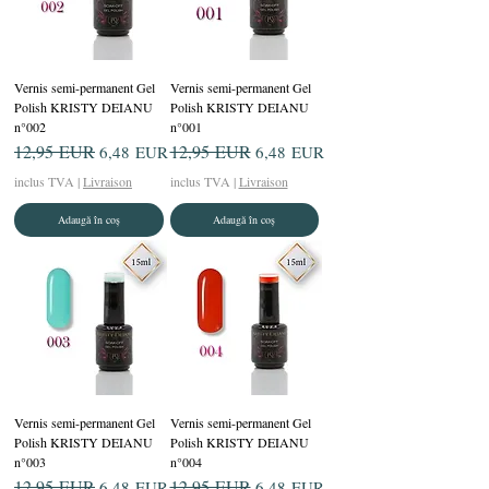
Vernis semi-permanent Gel
Vernis semi-permanent Gel
Polish KRISTY DEIANU
Polish KRISTY DEIANU
n°002
n°001
Preț normal
12,95 EUR
Preț redus
Preț normal
12,95 EUR
Preț redus
6,48 EUR
6,48 EUR
inclus TVA
|
Livraison
inclus TVA
|
Livraison
Adaugă în coș
Adaugă în coș
Vernis semi-permanent Gel
Vernis semi-permanent Gel
Polish KRISTY DEIANU
Polish KRISTY DEIANU
n°003
n°004
Preț normal
12,95 EUR
Preț redus
Preț normal
12,95 EUR
Preț redus
6,48 EUR
6,48 EUR