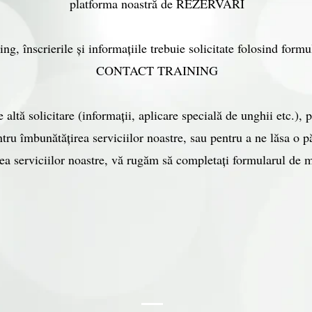
platforma noastră de REZERVĂRI
ing, înscrierile și informațiile trebuie solicitate folosind formu
CONTACT TRAINING
 altă solicitare (informații, aplicare specială de unghii etc.), 
ntru îmbunătățirea serviciilor noastre, sau pentru a ne lăsa o p
tea serviciilor noastre, vă rugăm să completați formularul de m