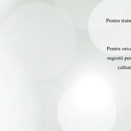
Pentru train
Pentru orice
sugestii pe
calita