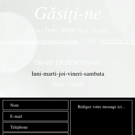
Găsiți-ne
11 rue Defly, 06000 Nice
, France
serviceclient@kristydeianu.com
\ Tél :
06 05 50 21 9
ORARE DE DESCHISARE
luni-marti-joi-vineri-sambata
9h00 - 19h00