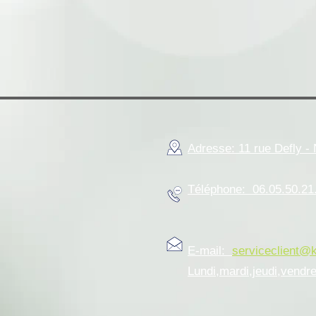
Adresse: 11 rue Defly 
Téléphone: 06.05.50.21
E-mail:
serviceclient@
Lundi,mardi,jeudi,vendr