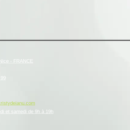
- Nice - FRANCE
.99
kristydeianu.com
edi et samedi de 9h à 19h