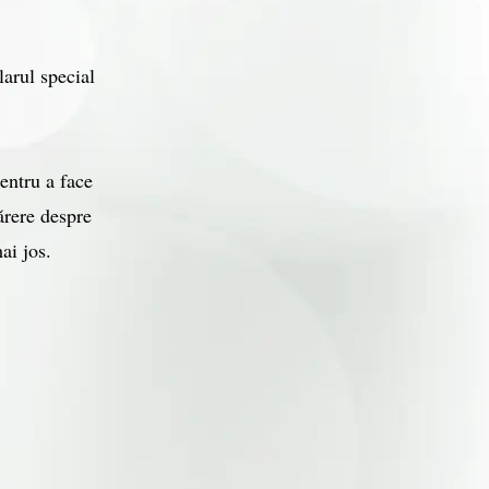
larul special
pentru a face
ărere despre
ai jos.