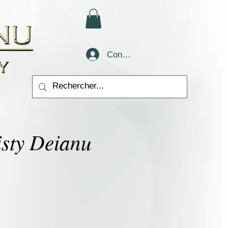
Conectează-te
isty Deianu