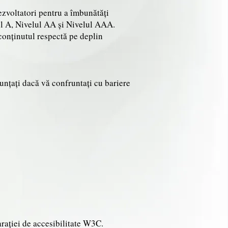
ezvoltatori pentru a îmbunătăți
lul A, Nivelul AA și Nivelul AAA.
onținutul respectă pe deplin
unțați dacă vă confruntați cu bariere
arației de accesibilitate W3C.