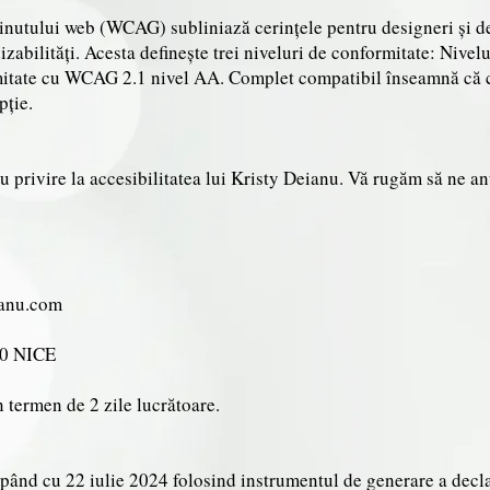
ținutului web (WCAG) subliniază cerințele pentru designeri și d
izabilități. Acesta definește trei niveluri de conformitate: Nive
mitate cu WCAG 2.1 nivel AA. Complet compatibil înseamnă că c
pție.
privire la accesibilitatea lui Kristy Deianu. Vă rugăm să ne an
ianu.com
00 NICE
termen de 2 zile lucrătoare.
cepând cu 22 iulie 2024 folosind instrumentul de generare a decl