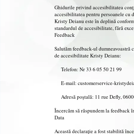
Ghidurile privind accesibilitatea con
accesibilitatea pentru persoanele cu d
Kristy Deianu este în deplină confor
standardul de accesibilitate, fără exce
Feedback
Salutăm feedback-ul dumneavoastră cu 
de accesibilitate Kristy Deianu:
Telefon: Nr 33 6 05 50 21 99
E-mail: customerservice-kristyde
Adresă poștală: 11 rue Defly, 060
Încercăm să răspundem la feedback în 
Data
Această declarație a fost stabilită în