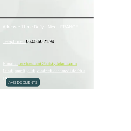
Adresse: 11 rue Defly - Nice - FRANCE
Téléphone:
06.05.50.21.99
E-mail:
serviceclient@kristydeianu.com
Lundi,mardi,jeudi,vendredi et samedi de 9h à
19h
AVIS DE CLIENTS
Mentions légales
Déclaration d'accessibilité
Politique en matière de cookies
Politique de confidentialité
CGUV