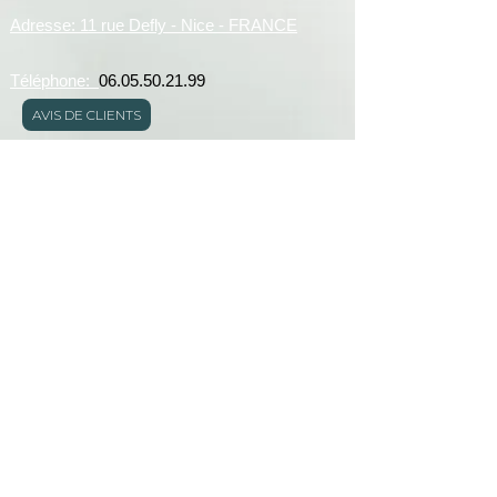
Adresse: 11 rue Defly - Nice - FRANCE
Téléphone:
06.05.50.21.99
AVIS DE CLIENTS
E-mail:
serviceclient@kristydeianu.com
Lundi,mardi,jeudi,vendredi et samedi de 9h à
19h
Mentions légales
Déclaration d'accessibilité
Politique en matière de cookies
Politique de confidentialité
CGUV
© 2024 par Kristy Deianu -
Tous droits réservés