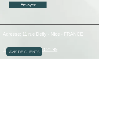
Envoyer
Adresse: 11 rue Defly - Nice - FRANCE
Téléphone:
06.05.50.21.99
AVIS DE CLIENTS
E-mail:
serviceclient@kristydeianu.com
Lundi,mardi,jeudi,vendredi et samedi de 9h à
19h
Mențiuni legale
Déclaration d'accessibilité
Politique en matière de cookies
Politique de confidentialité