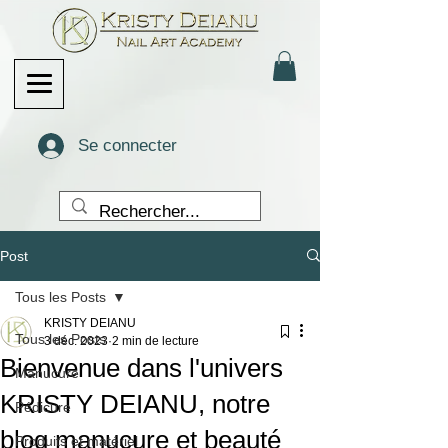
Se connecter
Post
Tous les Posts
KRISTY DEIANU
Tous les Posts
3 déc. 2023
2 min de lecture
Bienvenue dans l'univers
Manucure
KRISTY DEIANU, notre
Pédicure
blog manucure et beauté
Produits et matériel