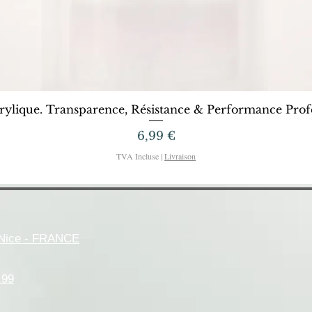
Aperçu rapide
rylique. Transparence, Résistance & Performance Profe
Prix
6,99 €
TVA Incluse
|
Livraison
- Nice - FRANCE
.99