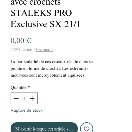
avec crochets
STALEKS PRO
Exclusive SX-21/1
Prix
0,00 €
TVA Incluse
|
Livraison
La particularité de ces ciseaux réside dans sa
pointe en forme de crochet. Les extrémités
incurvées sont incroyablement aiguisées
pour couper avec précision la zone désirée
Quantité
*
de la peau.
Grâce à la courbe unique de ses poignées et
de ses lames, ces ciseaux à cuticules vous
permettent de couper les cuticules de façon
Rupture de stock
nette et précise. Ses poignées sont petites et
son bord de coupe est affûté manuellement.
M'avertir lorsque cet article sera en stock