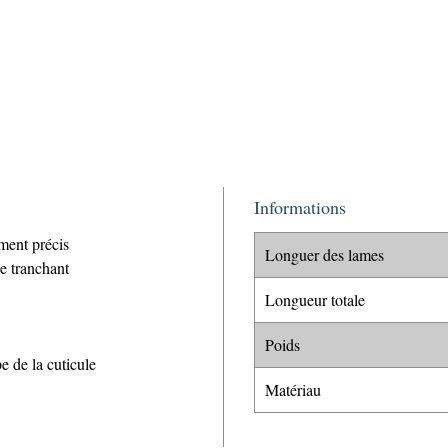
Informations
ment précis
Longuer des lames
le tranchant
Longueur totale
Poids
e de la cuticule
Matériau