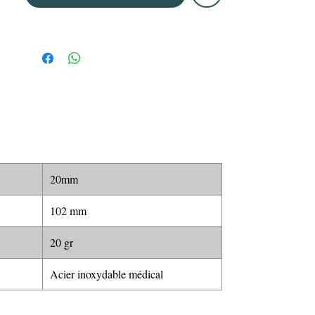
20mm
102 mm
20 gr
Acier inoxydable médical