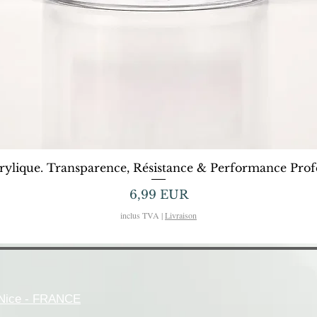
Afișare rapidă
rylique. Transparence, Résistance & Performance Profe
Preț
6,99 EUR
inclus TVA
|
Livraison
- Nice - FRANCE