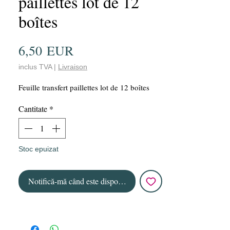
paillettes lot de 12
boîtes
Preț
6,50 EUR
inclus TVA
|
Livraison
Feuille transfert paillettes lot de 12 boîtes
Cantitate
*
Stoc epuizat
Notifică-mă când este disponibil