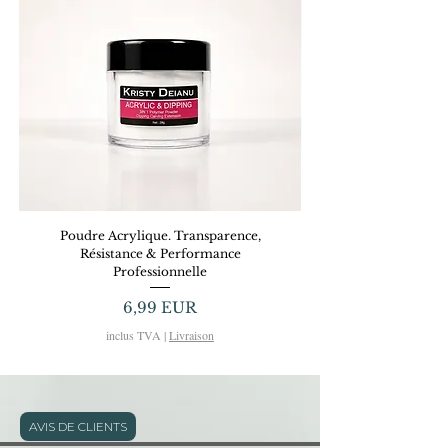
Poudre Acrylique. Transparence,
Dreamy Gel KRISTYD
Résistance & Performance
Professionnelle
Preț
6,99 EUR
inclus TVA
|
Livraison
AVIS DE CLIENTS