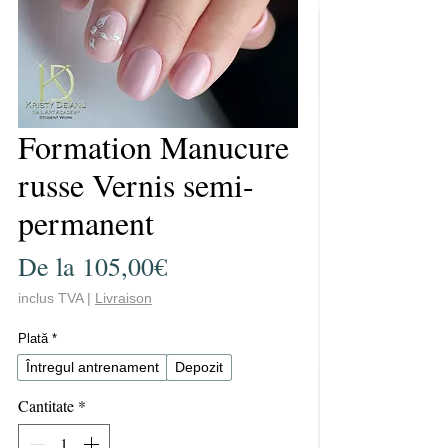
Formation Manucure
russe Vernis semi-
permanent
Preț
De la
105,00€
redus
inclus TVA
|
Livraison
Plată
*
Întregul antrenament
Depozit
Cantitate
*