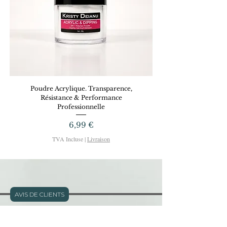
Poudre Acrylique. Transparence,
Dreamy Gel KRISTYD
Résistance & Performance
Professionnelle
Prix
6,99 €
TVA Incluse
|
Livraison
AVIS DE CLIENTS
Adresse: 11 rue Defly - Nice - FRANCE