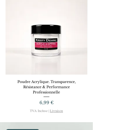
Poudre Acrylique. Transparence,
Dreamy Gel KRISTYD
Résistance & Performance
Professionnelle
Prix
6,99 €
TVA Incluse
|
Livraison