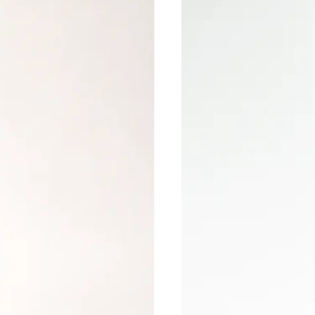
l'apex
Limite le limage après la construction
Adaptées aussi bien aux techniciennes
confirmées qu'aux formatrices
Contenu :
-
Assortiment de tailles permettant de
s'adapter à toutes les largeurs d'ongles
Capsules réutilisables haute qualité
- Pourquoi les professionnelles les adorent
?
Ces Popits permettent d'obtenir rapidement
une construction régulière avec une French
Reverse parfaitement dessinée. Ils offrent un
gain de temps considérable tout en assurant
une architecture précise et une finition haut
de gamme.
⚡ L'outil idéal pour réaliser des poses salon
rapides ou des créations techniques