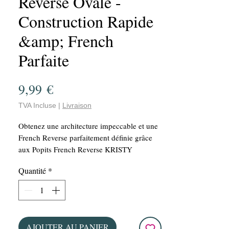
Reverse Ovale -
Construction Rapide
&amp; French
Parfaite
Prix
9,99 €
TVA Incluse
|
Livraison
Obtenez une architecture impeccable et une
French Reverse parfaitement définie grâce
aux Popits French Reverse KRISTY
DEIANU spécialement conçus pour les
Quantité
*
professionnelles de l’onglerie. Leur forme
carrée moderne permet de réaliser des
extensions élégantes, régulières et
parfaitement symétriques tout en réduisant
considérablement le temps de prestation.
AJOUTER AU PANIER