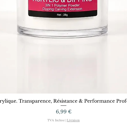
Aperçu rapide
rylique. Transparence, Résistance & Performance Profe
Prix
6,99 €
TVA Incluse
|
Livraison