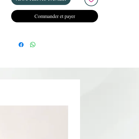
Réutilisables et faciles à utiliser, elles
constituent un excellent outil pour réaliser
des poses rapides avec du gel, de l’acrygel
Commander et payer
ou du polygel tout en garantissant une
construction précise.
Ses avantages :
-
Forme Ovale moderne pour un rendu
élégant et professionnel
Idéales pour la technique Reverse French
Permettent de créer une ligne de French
nette et parfaitement régulière
Réduisent considérablement le temps de
construction
Architecture homogène et symétrique dès
l'application
Conviennent au gel, à l'acrygel et au
polygel
Réutilisables et résistants
Facilite le contrôle de l'épaisseur et de