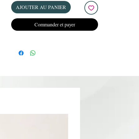
et plus agréable pour la cliente.
AJOUTER AU PANIER
Ses avantages :
-
Grain 100, 150 ou 240 idéal pour la
Commander et payer
préparation de l’ongle naturel et la
finition des matières artificielles.
Forme demi-lune ergonomique pour un
travail précis et confortable
Couche de mousse souple pour amortir la
pression lors du limage
Réduit les risques d’échauffement et
améliore le confort de la cliente
Adhérence parfaite sur la base métallique
Remplacement rapide entre chaque
cliente
Usage unique pour une hygiène optimale
Abrasif de haute qualité offrant une usure
régulière
Compatible avec les
bases métalliques
demi-lune professionnelles KRISTY