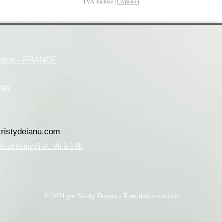
TVA Incluse
|
Livraison
- Nice - FRANCE
.99
kristydeianu.com
di et samedi de 9h à 19h
© 2024 par Kristy Deianu - Tous droits réservés