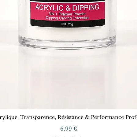
Aperçu rapide
rylique. Transparence, Résistance & Performance Profe
Prix
6,99 €