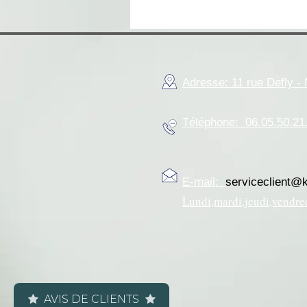
Adresse: 11 rue Defly 
Téléphone: 06.05.50.21
E-mail:
serviceclient@
Lundi,mardi,jeudi,vendre
AVIS DE CLIENTS