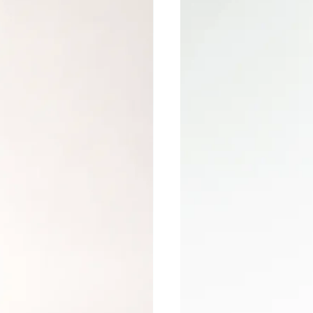
DEIANU
Contenu du sachet :
-
50 recharges abrasives adhésives jetables
Grain : 100, 150 ou 240
Couleur : Blanc
Support métallique vendu séparément
La solution idéale pour les professionnelles
qui souhaitent allier efficacité, confort et
respect des normes d’hygiène les plus
exigeantes.