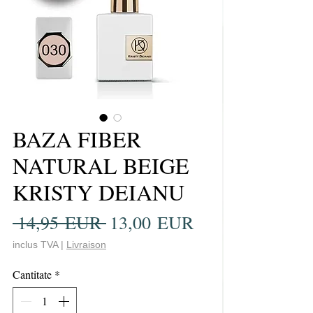
BAZA FIBER
NATURAL BEIGE
KRISTY DEIANU
Preț
Preț
 14,95 EUR 
13,00 EUR
normal
redus
inclus TVA
|
Livraison
Cantitate
*