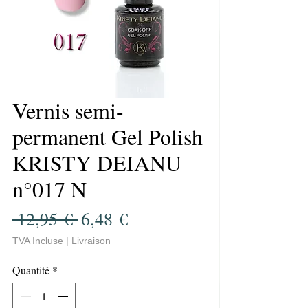
Vernis semi-
permanent Gel Polish
KRISTY DEIANU
n°017 N
Prix
Prix
 12,95 € 
6,48 €
original
promotionnel
TVA Incluse
|
Livraison
Quantité
*