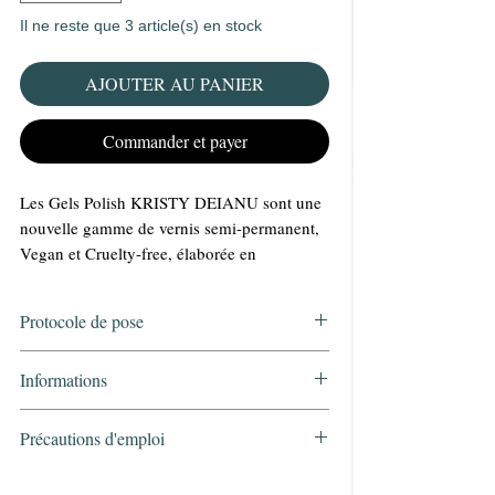
Il ne reste que 3 article(s) en stock
AJOUTER AU PANIER
Commander et payer
Les Gels Polish KRISTY DEIANU sont une
nouvelle gamme de vernis semi-permanent,
Vegan et Cruelty-free, élaborée en
collaboration avec les meilleurs spécialistes
et validée par KRISTY DEIANU.
Protocole de pose
Réaliser une manucure parfaite grâce à sa
grande capacité de couvrance et sa facilité
•Préparer les ongles naturels
Informations
d'application.
•Cleaner KRISTY DEIANU
Une tenue longue durée de plusieurs
•Primer à l’acide KRISTY DEIANU ou
semaines!!!
Volume
15ml
Précautions d'emploi
Bonder KRISTY DEIANU (catalyser le
Bouteille de 15 ml! Un rapport qualité-prix
BONDER)
•Réservé aux professionnels.
imbattable!!!
Poids
65 gr