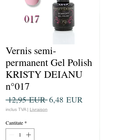
Vernis semi-
permanent Gel Polish
KRISTY DEIANU
n°017
Preț
Preț
 12,95 EUR 
6,48 EUR
normal
redus
inclus TVA
|
Livraison
Cantitate
*