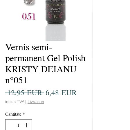
Vernis semi-
permanent Gel Polish
KRISTY DEIANU
n°051
Preț
Preț
 12,95 EUR 
6,48 EUR
normal
redus
inclus TVA
|
Livraison
Cantitate
*