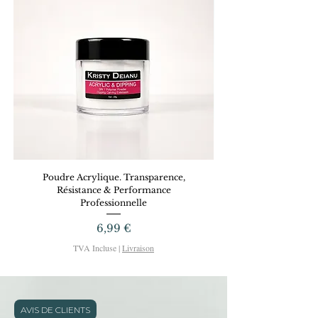
Poudre Acrylique. Transparence,
Dreamy Gel KRISTYD
Résistance & Performance
Professionnelle
Prix
6,99 €
TVA Incluse
|
Livraison
AVIS DE CLIENTS