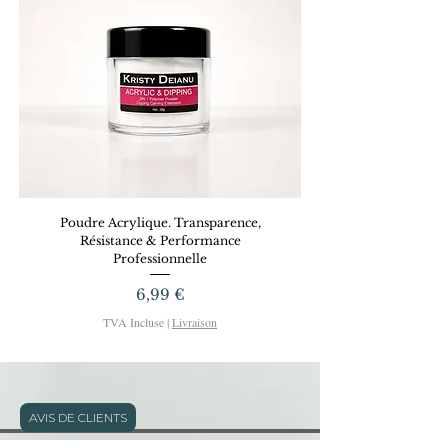
d'assurer un stockage garantissant la
longévité de votre pinceau.
Poudre Acrylique. Transparence,
Dreamy Gel KRISTYD
Résistance & Performance
Professionnelle
Prix
6,99 €
TVA Incluse
|
Livraison
AVIS DE CLIENTS