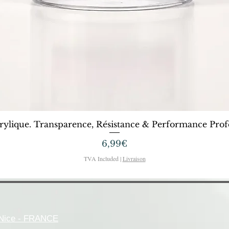
Quick View
rylique. Transparence, Résistance & Performance Profe
Price
6,99€
TVA Included
|
Livraison
- Nice - FRANCE