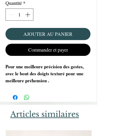
Quantité
*
AJOUTER AU PANIER
Commander et payer
Pour une meilleure précision des gestes,
avec le bout des doigts texturé pour une
meilleure préhension .
Ces gants ambidextres sont une barrière
contre la transmission de micro-organismes
et minimisent le risque de contaminations
croisées.
Articles similaires
Confort, résistance, étanchéité maximale par
rapport au latex et au vinyle.
Risques d'allergies réduits.