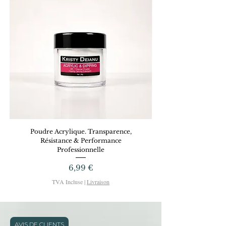
Poudre Acrylique. Transparence,
Dreamy Gel KRISTYD
Résistance & Performance
Professionnelle
Prix
6,99 €
TVA Incluse
|
Livraison
AVIS DE CLIENTS