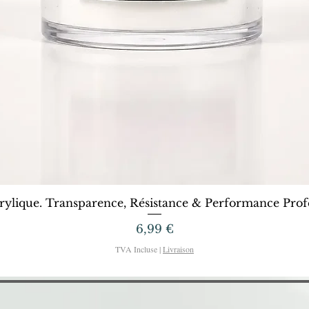
Aperçu rapide
rylique. Transparence, Résistance & Performance Profe
Prix
6,99 €
TVA Incluse
|
Livraison