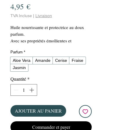
Prix
4,95 €
TVA Incluse
|
Livraison
Huile nourrissante et protectrice au doux
parfum.
Avec ses propriétés émollientes et
adoucissantes, elle prévient le déssèchement
Parfum
*
et les fissures dans les cuticules, et apporte
de l'élasticité à celles-ci.
Aloe Vera
Amande
Cerise
Fraise
Parfum doux et agréable : Amande, Aloe
Jasmin
Vera, Cerise, Jasmin et Fraise
Quantité
*
Facile à appliquer avec son pinceau. Flacon
de 15 ml.
AJOUTER AU PANIER
Commander et payer