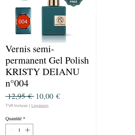
Vernis semi-
permanent Gel Polish
KRISTY DEIANU
n°004
Prix
Prix
 12,95 € 
10,00 €
original
promotionnel
TVA Incluse
|
Livraison
Quantité
*