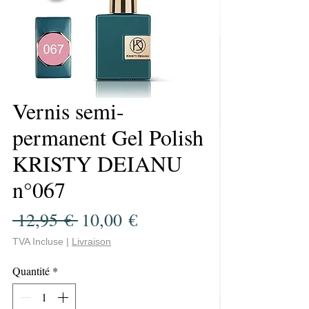
Vernis semi-
permanent Gel Polish
KRISTY DEIANU
n°067
Prix
Prix
 12,95 € 
10,00 €
original
promotionnel
TVA Incluse
|
Livraison
Quantité
*