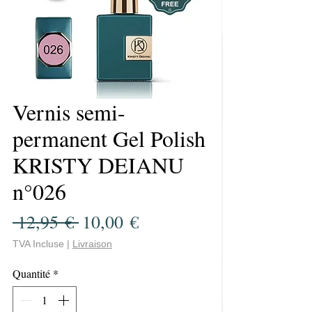
Vernis semi-
permanent Gel Polish
KRISTY DEIANU
n°026
Prix
Prix
 12,95 € 
10,00 €
original
promotionnel
TVA Incluse
|
Livraison
Quantité
*