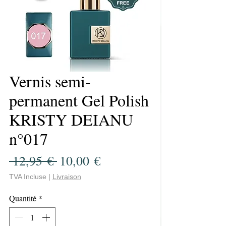
Vernis semi-
permanent Gel Polish
KRISTY DEIANU
n°017
Prix
Prix
 12,95 € 
10,00 €
original
promotionnel
TVA Incluse
|
Livraison
Quantité
*