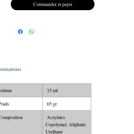
Offrez à vos ongles un look impeccable et
Commander et payer
durable avec le vernis semi-permanent Gel
Polish KRISTY DEIANU n°014.
formations
olume
15 ml
oids
65 gr
omposition
Acrylates
Copolymer, Aliphatic
Urethane