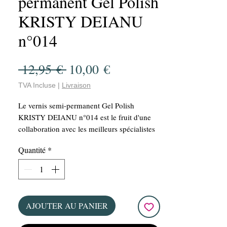
permanent Gel Polish
KRISTY DEIANU
n°014
Prix
Prix
 12,95 € 
10,00 €
original
promotionnel
TVA Incluse
|
Livraison
Le vernis semi-permanent Gel Polish
KRISTY DEIANU n°014 est le fruit d'une
collaboration avec les meilleurs spécialistes
et validée par KRISTY DEIANU. Ce VSP est
Quantité
*
vegan et offre une manucure parfaite grâce à
sa grande capacité de couvrance et sa
facilité d'application. Avec une bouteille de
15 ml, ce vernis offre un rapport qualité-prix
imbattable!!! De plus, sa tenue longue durée
AJOUTER AU PANIER
de plusieurs semaines vous assure une
manucure impeccable pour un bon moment.