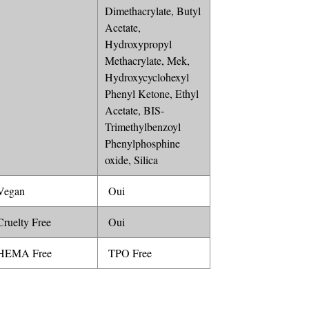
Dimethacrylate, Butyl
Acetate,
Hydroxypropyl
Methacrylate, Mek,
Hydroxycyclohexyl
Phenyl Ketone, Ethyl
Acetate, BIS-
Trimethylbenzoyl
Phenylphosphine
oxide, Silica
egan
Oui
ruelty Free
Oui
EMA Free
TPO Free