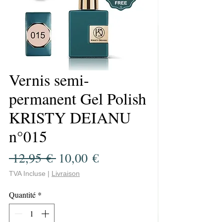
Vernis semi-
permanent Gel Polish
KRISTY DEIANU
n°015
Prix
Prix
 12,95 € 
10,00 €
original
promotionnel
TVA Incluse
|
Livraison
Quantité
*