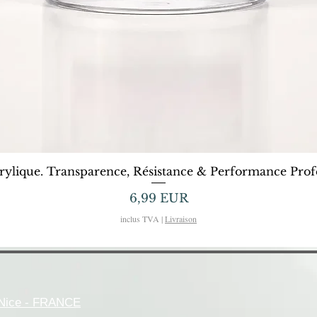
Afișare rapidă
rylique. Transparence, Résistance & Performance Profe
Preț
6,99 EUR
inclus TVA
|
Livraison
- Nice - FRANCE