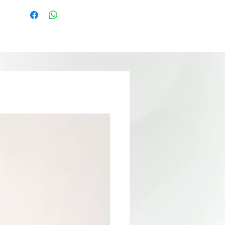
unghii. Comanda acum si da frau liber
imaginatiei pentru aplicatii originale si
elegante de unghii.
borcan de 5 grame.