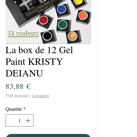
La box de 12 Gel
Paint KRISTY
DEIANU
Prix
83,88 €
TVA Incluse
|
Livraison
Quantité
*