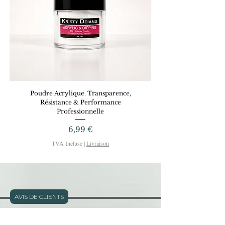
sont illimitées.
Poudre Acrylique. Transparence,
Dreamy Gel KRISTYD
Résistance & Performance
Professionnelle
Prix
6,99 €
TVA Incluse
|
Livraison
AVIS DE CLIENTS
Adresse: 11 rue Defly - Nice - FRANCE