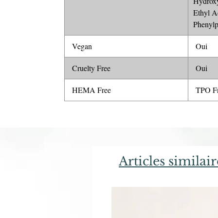
Hydroxy
Ethyl A
Phenylp
Vegan
Oui
Cruelty Free
Oui
HEMA Free
TPO Fr
Articles similair