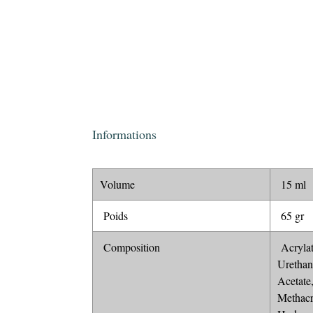
Informations
Volume
15 ml
Poids
65 gr
Composition
Acrylat
Urethan
Acetate
Methacr