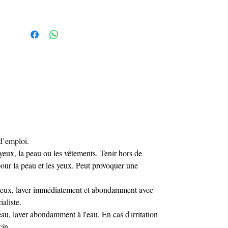
Ajoutez une touche d'élégance à vos ongles
liner gel White KRISTY DEIANU
avec le
12ml
.
d’emploi.
 yeux, la peau ou les vêtements. Tenir hors de
 pour la peau et les yeux. Peut provoquer une
 yeux, laver immédiatement et abondamment avec
ialiste.
au, laver abondamment à l'eau. En cas d'irritation
cin.