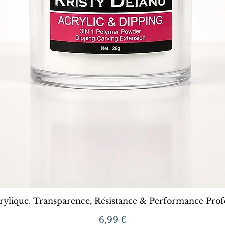
Aperçu rapide
rylique. Transparence, Résistance & Performance Profe
Prix
6,99 €