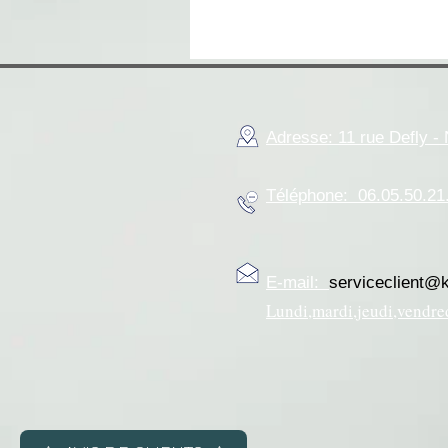
Adresse: 11 rue Defly 
Téléphone: 06.05.50.21
E-mail:
serviceclient@
Lundi,mardi,jeudi,vendre