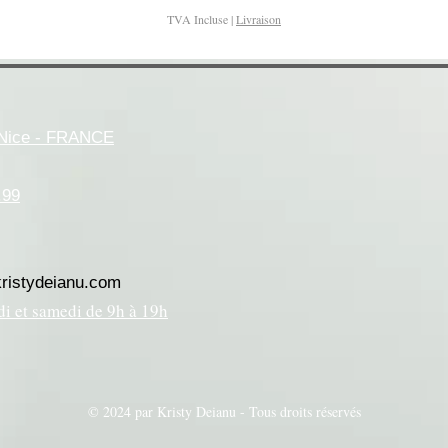
TVA Incluse
|
Livraison
- Nice - FRANCE
.99
kristydeianu.com
di et samedi de 9h à 19h
© 2024 par Kristy Deianu - Tous droits réservés