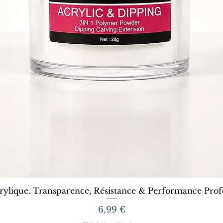
Aperçu rapide
rylique. Transparence, Résistance & Performance Profe
Prix
6,99 €