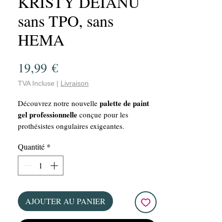
KRISTY DEIANU
sans TPO, sans
HEMA
Prix
19,99 €
TVA Incluse
|
Livraison
palette de paint
Découvrez notre nouvelle
gel professionnelle
conçue pour les
prothésistes ongulaires exigeantes.
forte pigmentation
Chaque teinte offre une
Quantité
*
couvrance parfaite
et une
, permettant de
réaliser des décors précis, des dégradés
harmonieux ou encore des effets artistiques
uniques.
Sans HEMA
– formule respectueuse
AJOUTER AU PANIER
pour réduire les risques d’allergies.
Vegan & cruelty free
– pensée dans le