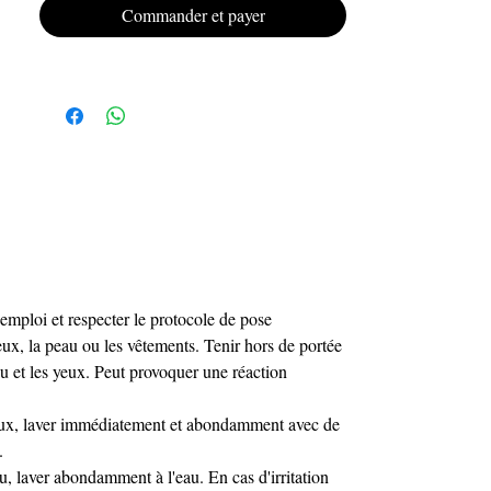
respect de vos clientes et de l’éthique
Commander et payer
professionnelle.
Texture onctueuse & facile à travailler
– application fluide, parfaite pour les
traits fins ou le remplissage.
Longue tenue
– des nail art qui gardent
leur éclat durablement.
Compatibilité universelle
– utilisable
avec tous les systèmes gel et UV/LED.
Cette palette 9 couleurs est l’outil
indispensable pour enrichir vos prestations
et libérer votre créativité en toute confiance.
emploi et respecter le protocole de pose
yeux, la peau ou les vêtements. Tenir hors de portée
eau et les yeux. Peut provoquer une réaction
yeux, laver immédiatement et abondamment avec de
.
u, laver abondamment à l'eau. En cas d'irritation