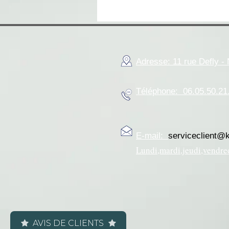
Adresse: 11 rue Defly 
Téléphone: 06.05.50.21
E-mail:
serviceclient@
Lundi,mardi,jeudi,vendre
AVIS DE CLIENTS