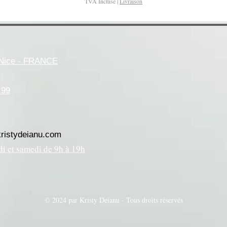
TVA Incluse
|
Livraison
- Nice - FRANCE
.99
kristydeianu.com
di et samedi de 9h à 19h
© 2024 par Kristy Deianu - Tous droits réservés