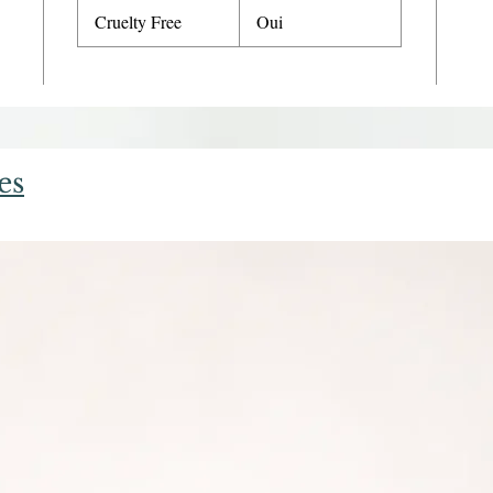
Cruelty Free
Oui
es