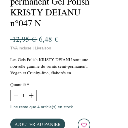
permanent Gel Polish
KRISTY DEIANU
n°047 N
Prix
Prix
 12,95 € 
6,48 €
original
promotionnel
TVA Incluse
|
Livraison
Les Gels Polish KRISTY DEIANU sont une
nouvelle gamme de vernis semi-permanent,
Vegan et Cruelty-free, élaborés en
collaboration avec les meilleurs spécialistes
Quantité
*
et validés par KRISTY DEIANU.
Réaliser une manucure parfaite grâce à sa
grande capacité de couvrance et sa facilité
d'application.
Il ne reste que 4 article(s) en stock
Une tenue longue durée de plusieurs
semaines!!!
AJOUTER AU PANIER
Bouteille de 15 ml! Un rapport qualité-prix