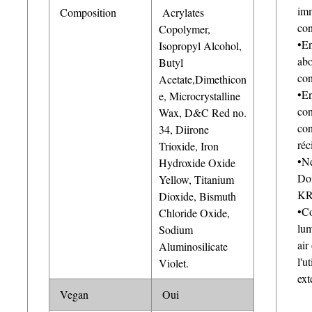
imm
Composition
Acrylates
con
Copolymer,
•En
Isopropyl Alcohol,
abo
Butyl
con
Acetate,Dimethicon
•En
e, Microcrystalline
con
Wax, D&C Red no.
con
34, Diirone
réc
Trioxide, Iron
•Ne
Hydroxide Oxide
Doi
Yellow, Titanium
KR
Dioxide, Bismuth
•Co
Chloride Oxide,
lum
Sodium
air
Aluminosilicate
l'u
Violet.
ext
Vegan
Oui