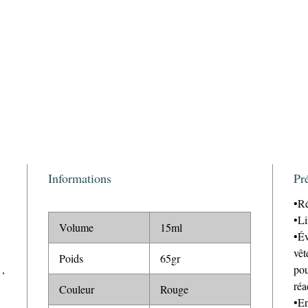
Informations
Pr
•Ré
•Li
Volume
15ml
•Év
vêt
Poids
65gr
,
pou
réa
Couleur
Rouge
•En