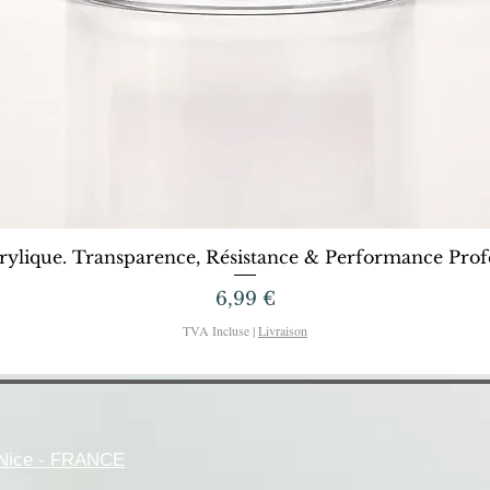
Aperçu rapide
rylique. Transparence, Résistance & Performance Profe
Prix
6,99 €
TVA Incluse
|
Livraison
- Nice - FRANCE