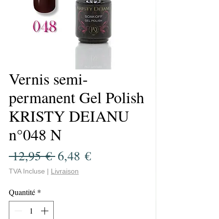
Vernis semi-
permanent Gel Polish
KRISTY DEIANU
n°048 N
Prix
Prix
 12,95 € 
6,48 €
original
promotionnel
TVA Incluse
|
Livraison
Quantité
*