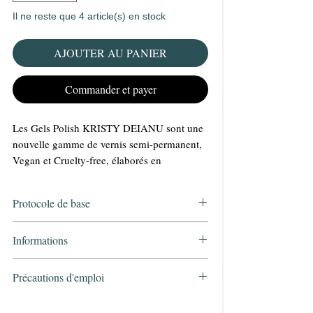
Il ne reste que 4 article(s) en stock
AJOUTER AU PANIER
Commander et payer
Les Gels Polish KRISTY DEIANU sont une
nouvelle gamme de vernis semi-permanent,
Vegan et Cruelty-free, élaborés en
collaboration avec les meilleurs spécialistes
et validés par KRISTY DEIANU.
Protocole de base
Réaliser une manucure parfaite grâce à sa
grande capacité de couvrance et sa facilité
•Préparer les ongles naturels
Informations
d'application.
•Cleaner KRISTY DEIANU
Une tenue longue durée de plusieurs
•Primer à l’acide KRISTY DEIANU ou
semaines!!!
Précautions d'emploi
Bonder KRISTY DEIANU (catalyser le
Bouteille de 15 ml! Un rapport qualité-prix
Volume
15ml
BONDER)
•Réservé aux professionnels.
imbattable!!!