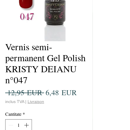
Vernis semi-
permanent Gel Polish
KRISTY DEIANU
n°047
Preț
Preț
 12,95 EUR 
6,48 EUR
normal
redus
inclus TVA
|
Livraison
Cantitate
*