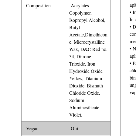
apă
Composition
Acrylates
• Î
Copolymer,
În 
Isopropyl Alcohol,
• D
Butyl
con
Acetate,Dimethicon
med
e, Microcrystalline
• N
Wax, D&C Red no.
ap
34, Diirone
• P
Trioxide, Iron
căl
Hydroxide Oxide
bin
Yellow, Titanium
ung
Dioxide, Bismuth
vap
Chloride Oxide,
Sodium
Aluminosilicate
Violet.
Vegan
Oui