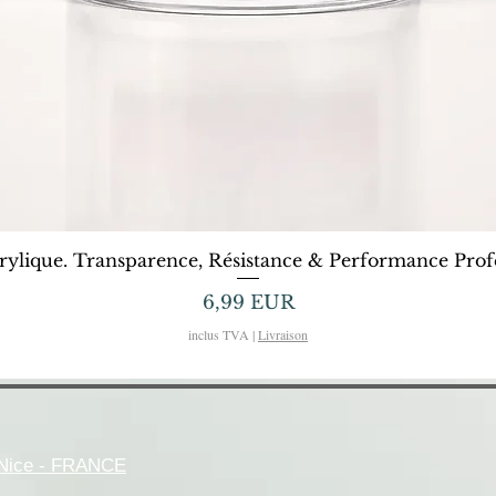
Afișare rapidă
rylique. Transparence, Résistance & Performance Profe
Preț
6,99 EUR
inclus TVA
|
Livraison
- Nice - FRANCE