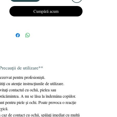
Oferă unghiilor tale un aspect impecabil, de
lungă durată cu lacul semipermanent
Cumpără acum
KRISTY DEIANU Gel Polish.
Precauții de utilizare**
ezervat pentru profesioniști.
itiți cu atenție instrucțiunile de utilizare.
vitaţi contactul cu ochii, pielea sau
răcămintea. A nu se lăsa la îndemâna copiilor.
tant pentru piele și ochi. Poate provoca o reacție
rgică.
n caz de contact cu ochii, spălați imediat cu multă