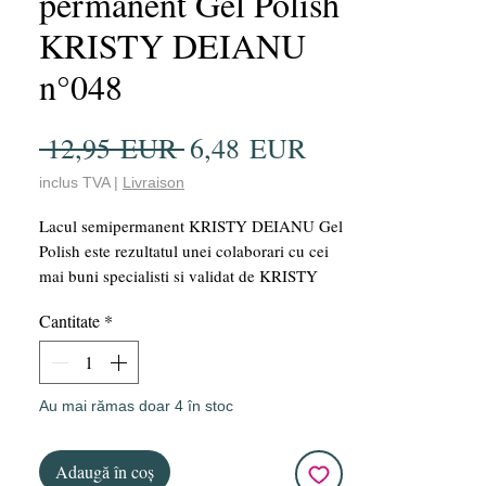
permanent Gel Polish
KRISTY DEIANU
n°048
Preț
Preț
 12,95 EUR 
6,48 EUR
normal
redus
inclus TVA
|
Livraison
Lacul semipermanent KRISTY DEIANU Gel
Polish este rezultatul unei colaborari cu cei
mai buni specialisti si validat de KRISTY
DEIANU. Acest VSP este vegan și oferă o
Cantitate
*
manichiură perfectă datorită capacității sale
mari de acoperire și ușurinței în aplicare. Cu
o sticlă de 15 ml, acest lac oferă un raport
calitate-preț imbatabil!!! În plus, ținerea sa
Au mai rămas doar 4 în stoc
de lungă durată de câteva săptămâni vă
asigură o manichiură impecabilă pentru o
Adaugă în coș
perioadă lungă de timp.