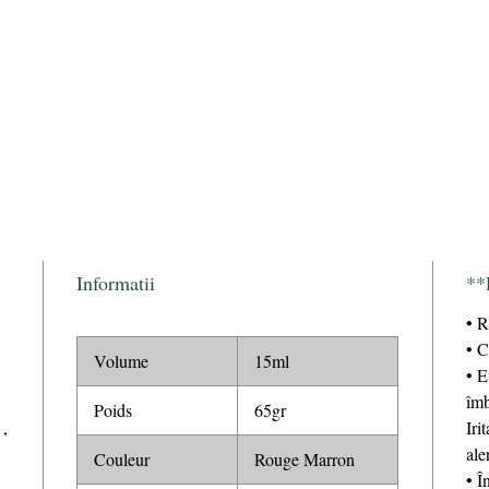
Informatii
**
• R
• C
Volume
15ml
• E
îmb
Poids
65gr
,
Iri
ale
Couleur
Rouge Marron
• Î