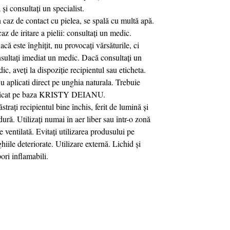
 și consultați un specialist.
n caz de contact cu pielea, se spală cu multă apă.
caz de iritare a pielii: consultați un medic.
acă este înghițit, nu provocați vărsăturile, ci
sultați imediat un medic. Dacă consultați un
ic, aveți la dispoziție recipientul sau eticheta.
u aplicati direct pe unghia naturala. Trebuie
licat pe baza KRISTY DEIANU.
ăstrați recipientul bine închis, ferit de lumină și
dură. Utilizați numai în aer liber sau într-o zonă
e ventilată. Evitați utilizarea produsului pe
hiile deteriorate. Utilizare externă. Lichid și
ori inflamabili.