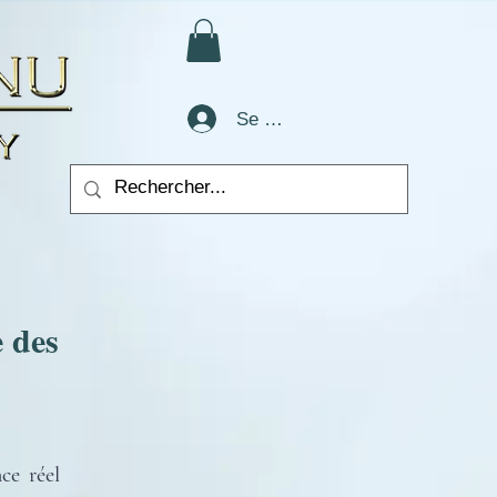
Se connecter
e des
ce réel