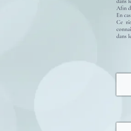
dans l
Afin d
En cas
Ce n’
connaî
dans l