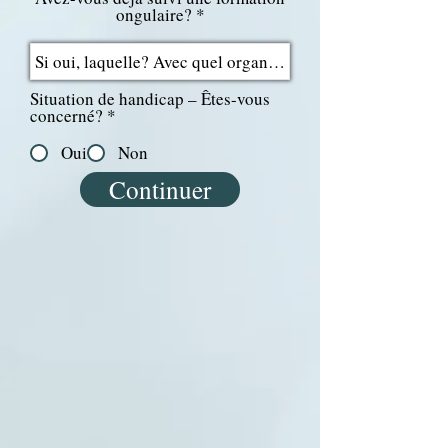
ongulaire?
Situation de handicap – Êtes-vous
O
concerné?
*
b
l
Oui
Non
i
g
Continuer
a
t
o
r
i
u