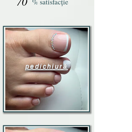
70
% satisfacție
pedichiură