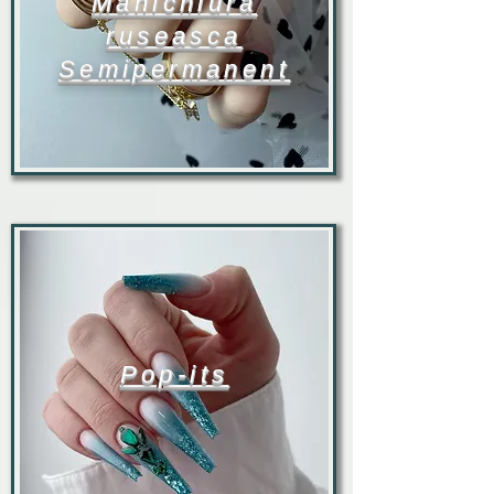
Manichiura
ruseasca
Semipermanent
Pop-its