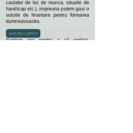
cautator de loc de munca, situatie de
handicap etc.), impreuna putem gasi o
solutie de finantare pentru formarea
dumneavoastra.
AVIS DE CLIENTS
Suntem aici pentru a vă sprijini,
contactați-vă direct consilierul,
Philippe PASTOR, prin email:
philippe@kristydeianu.com sau
telefonic la 07.86.58.61.29
Descărcați