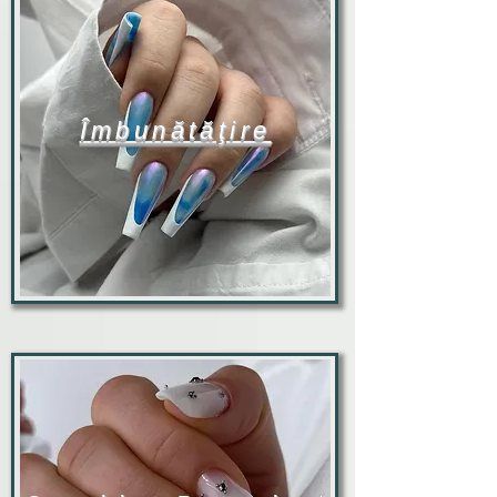
Îmbunătăţire