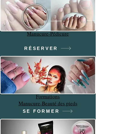
Manucure-Pédicure
RÉSERVER
Formations
Manucure-Beauté des pieds
SE FORMER