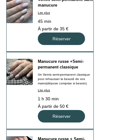
manucure
Lire plus
45 min
À
À partir de 35 €
partir
de
35
Réserver
euros
Manucure russe +Semi-
permanent classique
Un Vernis semi-permanent classique
pour rehausser la beauté de vos
mains(dépose comprise si besoin).
Lire plus
1 h 30 min
À
À partir de 50 €
partir
de
50
Réserver
euros
Manucure russe + Semi-