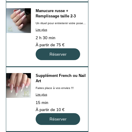
Manucure russe +
Remplissage taille 2-3
Un rituel pour entretenir votre pose...
Lire plus
2 h 30 min
À
À partir de 75 €
partir
de
75
Réserver
euros
Supplément French ou Nail
Art
Faites place à vos envies !!!
Lire plus
15 min
À
À partir de 10 €
partir
de
10
Réserver
euros