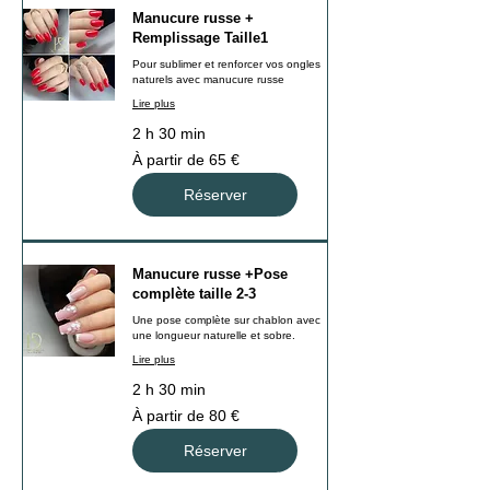
Manucure russe +
Remplissage Taille1
Pour sublimer et renforcer vos ongles
naturels avec manucure russe
Lire plus
2 h 30 min
À
À partir de 65 €
partir
de
65
Réserver
euros
Manucure russe +Pose
complète taille 2-3
Une pose complète sur chablon avec
une longueur naturelle et sobre.
Lire plus
2 h 30 min
À
À partir de 80 €
partir
de
80
Réserver
euros