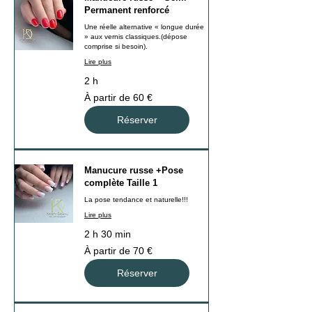
Permanent renforcé
Une réelle alternative « longue durée
» aux vernis classiques.(dépose
comprise si besoin).
Lire plus
2 h
À
À partir de 60 €
partir
de
60
Réserver
euros
Manucure russe +Pose
complète Taille 1
La pose tendance et naturelle!!!
Lire plus
2 h 30 min
À
À partir de 70 €
partir
de
70
Réserver
euros