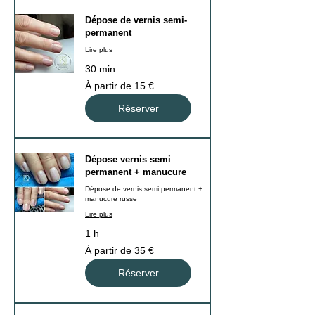
Dépose de vernis semi-
permanent
Lire plus
30 min
À
À partir de 15 €
partir
de
15
Réserver
euros
Dépose vernis semi
permanent + manucure
Dépose de vernis semi permanent +
manucure russe
Lire plus
1 h
À
À partir de 35 €
partir
de
35
Réserver
euros