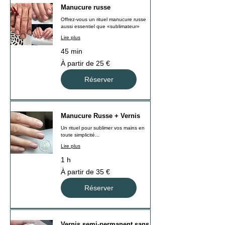
Manucure russe
Offrez-vous un rituel manucure russe
aussi essentiel que «sublimateur»
Lire plus
45 min
À
À partir de 25 €
partir
de
25
Réserver
euros
Manucure Russe + Vernis
Un rituel pour sublimer vos mains en
toute simplicité...
Lire plus
1 h
À
À partir de 35 €
partir
de
35
Réserver
euros
Vernis semi-permanent sans