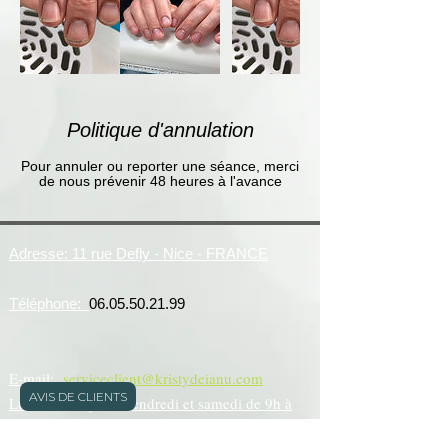
Politique d'annulation
Pour annuler ou reporter une séance, merci
de nous prévenir 48 heures à l'avance
Adresse: 11 rue Defly - Nice - FRANCE
Téléphone:
06.05.50.21.99
E-mail:
serviceclient@kristydeianu.com
AVIS DE CLIENTS
Lundi,mardi,jeudi,vendredi et samedi de 9h à
19h