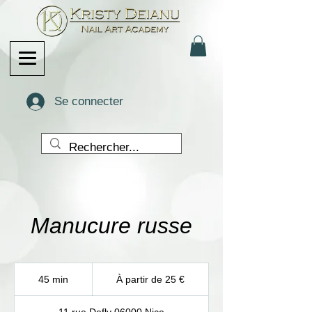
Se connecter
Manucure russe
À
partir
45 min
4
À partir de 25 €
de
5
25
euros
m
i
11 rue Defly 06000 Nice