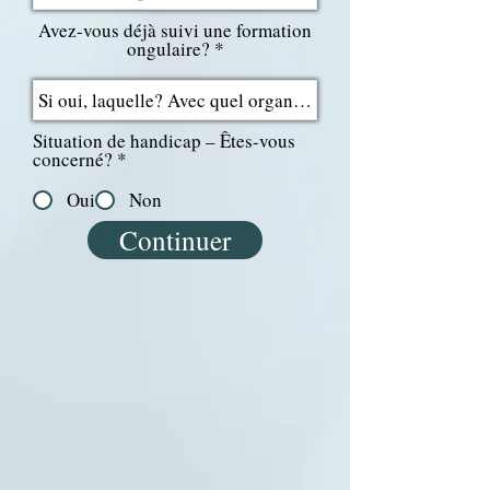
Avez-vous déjà suivi une formation
ongulaire?
Situation de handicap – Êtes-vous
O
concerné?
*
b
l
Oui
Non
i
g
Continuer
a
t
o
r
i
u