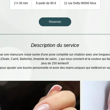
partir
2 h 30 min
2
À partir de 80 €
11 rue Defly 06000 Nice
de
80
h
euros
3
0
m
Réserver
i
n
Description du service
 une manucure russe suivie d'une pose complète sur chablon avec une longueur 
(Ovale, Carré, Ballerine, Amande de salon...) qui vous convient et la couleur qui fa
plus de 250 teintes!!!
pour ajouter une touche personnelle et avoir des mains uniques qui mettront en val