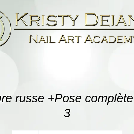
e russe +Pose complète t
3
À