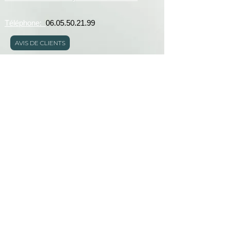
Téléphone:
06.05.50.21.99
AVIS DE CLIENTS
E-mail:
serviceclient@kristydeianu.com
Lundi,mardi,jeudi,vendredi et samedi de 9h à
19h
Mentions légales
Déclaration d'accessibilité
Politique en matière de cookies
Politique de confidentialité
CGUV
© 2024 par Kristy Deianu -
Tous droits réservés