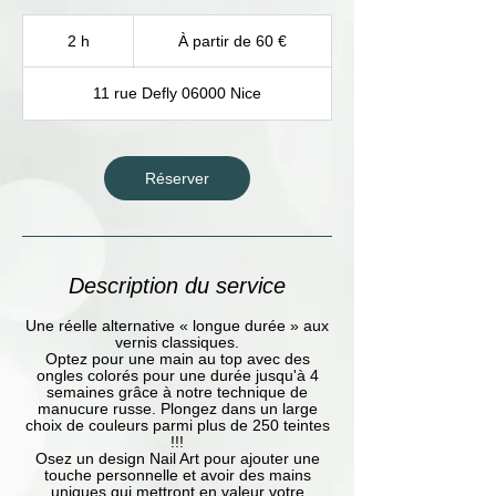
À
partir
2 h
2
À partir de 60 €
de
h
60
euros
11 rue Defly 06000 Nice
Réserver
Description du service
Une réelle alternative « longue durée » aux
vernis classiques.
Optez pour une main au top avec des
ongles colorés pour une durée jusqu'à 4
semaines grâce à notre technique de
manucure russe. Plongez dans un large
choix de couleurs parmi plus de 250 teintes
!!!
Osez un design Nail Art pour ajouter une
touche personnelle et avoir des mains
uniques qui mettront en valeur votre