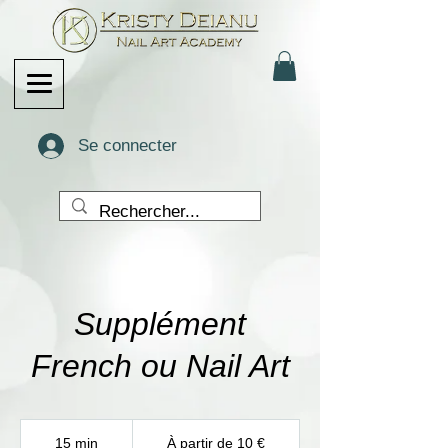
Se connecter
Supplément
French ou Nail Art
À
partir
15 min
1
À partir de 10 €
de