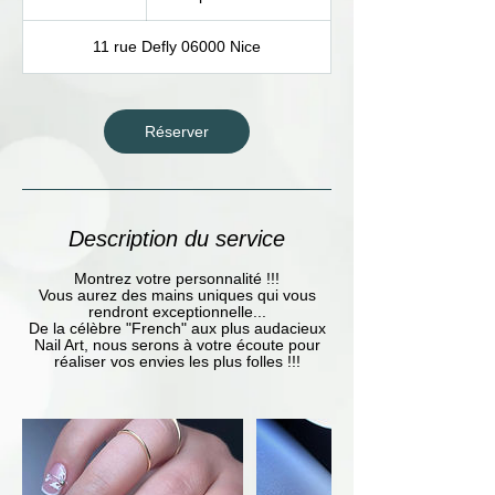
5
10
euros
m
i
11 rue Defly 06000 Nice
n
Réserver
Description du service
Montrez votre personnalité !!!
Vous aurez des mains uniques qui vous
rendront exceptionnelle...
De la célèbre "French" aux plus audacieux
Nail Art, nous serons à votre écoute pour
réaliser vos envies les plus folles !!!